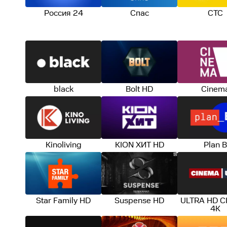
Россия 24
Спас
СТС
black
Bolt HD
Cinem
Kinoliving
KION ХИТ HD
Plan B
Star Family HD
Suspense HD
ULTRA HD C
4K