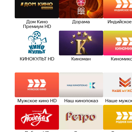
Дом Кино
Дорама
Индийское
Премиум HD
КИНОКУЛЬТ HD
Киноман
Киномикс
Мужское кино HD
Наш кинопоказ
Наше мужск