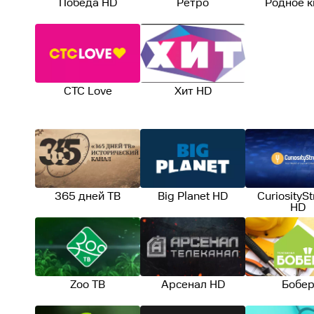
Победа HD
Ретро
Родное к
СТС Love
Хит HD
365 дней ТВ
Big Planet HD
CuriosityS
HD
Zoo ТВ
Арсенал HD
Бобе