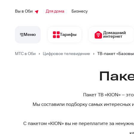
Вы в Оби
Для дома
Бизнесу
Домашний
Меню
Тарифы
интернет
МТС в Оби
›
Цифровое телевидение
›
ТВ-пакет «Базовы
Паке
Пакет ТВ «KION» – эт
Мы составили подборку самых интересных и
С пакетом «KION» вы не переплатите за ненужны
к