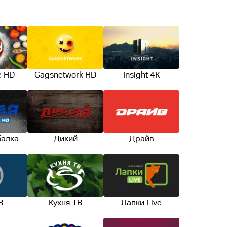
e HD
Gagsnetwork HD
Insight 4K
балка
Дикий
Драйв
В
Кухня ТВ
Лапки Live