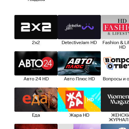
2х2
DetectiveJam HD
Fashion & Li
HD
Авто 24 HD
Авто Плюс HD
Вопросы и 
Еда
Жара HD
ЖЕНСК
ЖУРНАЛ