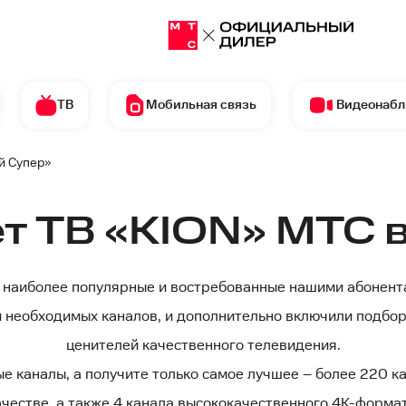
ТВ
Мобильная связь
Видеонаб
й Супер»
Список
т ТВ «KION» МТС 
каналов
о наиболее популярные и востребованные нашими абонент
 необходимых каналов, и дополнительно включили подбор
ценителей качественного телевидения.
е каналы, а получите только самое лучшее – более 220 к
ачестве, а также 4 канала высококачественного 4K-формат