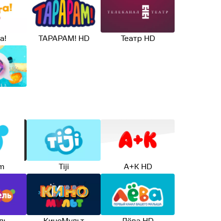
а!
ТАРАРАМ! HD
Театр HD
am
Tiji
А+К HD