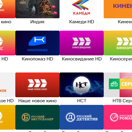
 кино
Индия
Камеди HD
Кинек
 HD
Кинопоказ HD
Киносвидание HD
Киносери
ое HD
Наше новое кино
НСТ
НТВ Сер