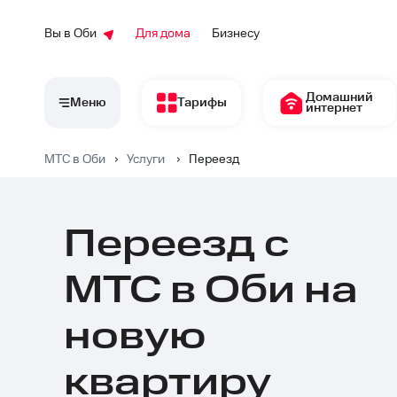
Вы в Оби
Для дома
Бизнесу
Домашний
Меню
Тарифы
интернет
МТС в Оби
›
Услуги
›
Переезд
Переезд с
МТС в Оби на
новую
квартиру