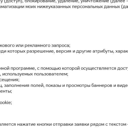
у (доступ), блокирование, удаление, уничтожение (далее
оматизации моих нижеуказанных персональных данных (да
кового или рекламного запроса;
еди которых разрешение, версия и другие атрибуты, харак
иной программе, с помощью которой осуществляется досту
, используемых пользователем;
осещения;
, заполнения полей, показы и просмотры баннеров и виде
енты;
ookie;
ляется нажатие кнопки отправки заявки рядом с текстом 