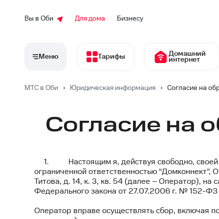
Вы в Оби
Для дома
Бизнесу
Домашний
Меню
Тарифы
интернет
МТС в Оби
›
Юридическая информация
›
Согласие на об
Согласие на 
1. Настоящим я, действуя свободно, своей во
ограниченной ответственностью “Домконнект”, О
Титова, д. 14, к. 3, кв. 54 (далее – Оператор), на
Федерального закона от 27.07.2006 г. № 152-ФЗ
Оператор вправе осуществлять сбор, включая пол