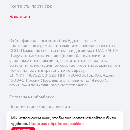
Контакты партнёра
Вакансии
Сайт официального партнёра. Единственным
пользователем доменного имени mt-home.ru является
ООО «Домконнект» на основании договора с ПАО «МТС».
В случае, если третье лицо (правообладатель или
уполномоченное им лицо) считает, что его права на
объект интеллектуальной собственности нарушаются, он
может направить претензию по адресу:
ОГРНИП: 1187627031525, ИНН: 7604350152, Юр. Адрес
150046, Россия, Ярославль г, Титова ул, д. 14 корп 3,
оф.кв. 54 и по e-mail: info@domconnect.ru
Согласие на обработку
Политика конфиденциальности
Политика обработки cookies
Мы используем куки, чтобы пользоваться сайтом было
удобнее.
Политика обработки cookies
Согласие на рекламу