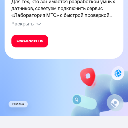
Для тех, кто занимается разработкой умных
датчиков, советуем подключить сервис
«Лаборатория МТС» с быстрой проверкой
качества IOT-устройств для бизнеса в в Оби.
Раскрыть
Воспользуйтесь системой диагностики
работоспособности вашего оборудования, а
ОФОРМИТЬ
также получите возможность повысить его
эффективность и провести сертификацию.
Реклама