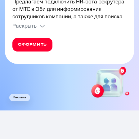
Предлагаем подключить HR-бота рекрутера
от МТС в Оби для информирования
сотрудников компании, а также для поиска
и найма нового персонала в организацию.
Раскрыть
Автоматизированный сервис способен
самостоятельно выполнять ряд задач
ОФОРМИТЬ
отдела кадров и может снизить нагрузку
работников в органах управления.
Реклама