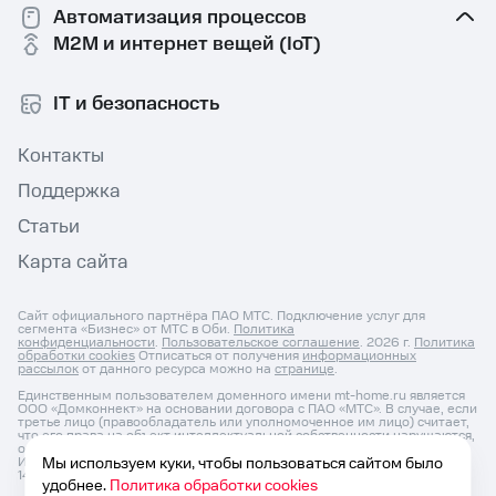
Автоматизация процессов
M2M и интернет вещей (IoT)
IT и безопасность
Контакты
Поддержка
Статьи
Карта сайта
Сайт официального партнёра ПАО МТС. Подключение услуг для
сегмента «Бизнес» от МТС в Оби.
Политика
конфиденциальности
.
Пользовательское соглашение
. 2026 г.
Политика
обработки cookies
Отписаться от получения
информационных
рассылок
от данного ресурса можно на
странице
.
Единственным пользователем доменного имени mt-home.ru является
ООО «Домконнект» на основании договора с ПАО «МТС». В случае, если
третье лицо (правообладатель или уполномоченное им лицо) считает,
что его права на объект интеллектуальной собственности нарушаются,
он может направить претензию по адресу: ОГРНИП: 1187627031525,
ИНН: 7604350152, Юр. Адрес 150046, Россия, Ярославль г, Титова ул, д.
Мы используем куки, чтобы пользоваться сайтом было
14 корп 3, оф.кв. 54 и по e-mail:
info@domconnect.ru
удобнее.
Политика обработки cookies