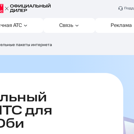
Подд
чная АТС
Связь
Реклама
ельные пакеты интернета
ельный
МТС для
Оби