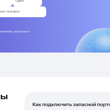
домления, рассылки и
ты
Как подключить запасной пор