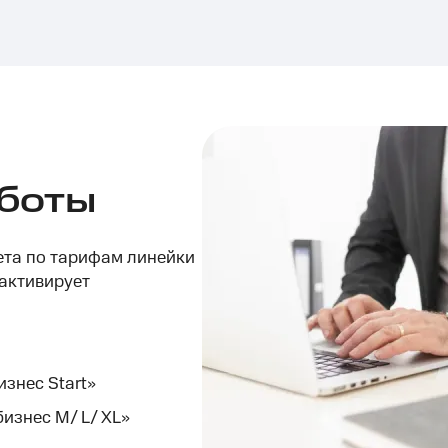
боты
ета по тарифам линейки
 активирует
изнес Start»
изнес М/ L/ XL»