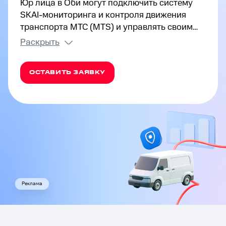
Юр лица в Оби могут подключить систему
SKAI-мониторинга и контроля движения
транспорта МТС (MTS) и управлять своим
автопарком в режиме реального времени.
Раскрыть
Отслеживайте маршруты, местоположение,
расход топлива и особенности вождения,
ОСТАВИТЬ ЗАЯВКУ
улучшайте логистику и оптимизируйте
затраты на содержание транспорта.
Реклама