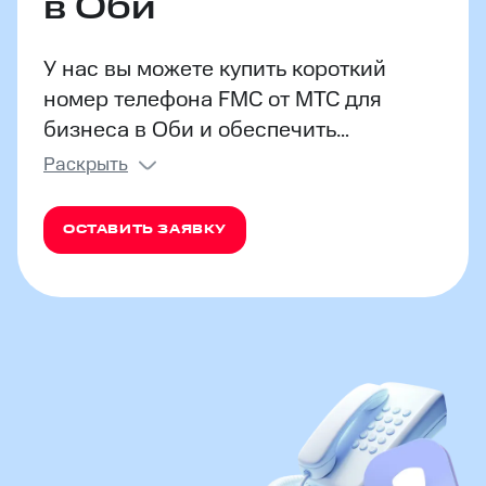
в Оби
У нас вы можете купить короткий
номер телефона FMC от МТС для
бизнеса в Оби и обеспечить
сотрудников быстрой связью с
Раскрыть
удобными контактами внутри
компании. Управляйте звонками на
ОСТАВИТЬ ЗАЯВКУ
специальной платформе и улучшите
коммуникацию отделов и персонала
путём оптимальной маршрутизации
вызовов