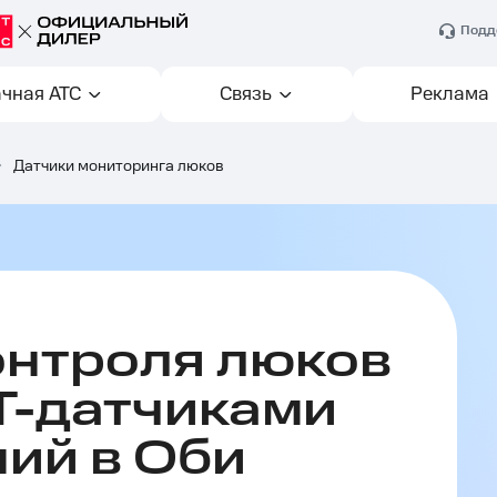
Подд
чная АТС
Связь
Реклама
>
Датчики мониторинга люков
онтроля люков
oT-датчиками
ий в Оби