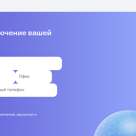
лючение вашей
домления, рассылки и