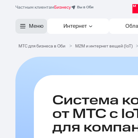
Частным клиентам
Бизнесу
Вы в Оби
Меню
Интернет
Обла
МТС для бизнеса в Оби
>
M2M и интернет вещей (IoT)
Система к
от МТС с I
для компан