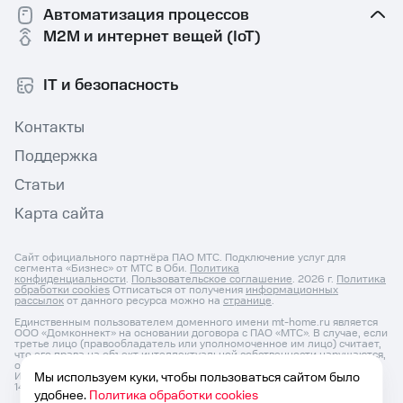
Автоматизация процессов
M2M и интернет вещей (IoT)
IT и безопасность
Контакты
Поддержка
Статьи
Карта сайта
Сайт официального партнёра ПАО МТС. Подключение услуг для
сегмента «Бизнес» от МТС в Оби.
Политика
конфиденциальности
.
Пользовательское соглашение
. 2026 г.
Политика
обработки cookies
Отписаться от получения
информационных
рассылок
от данного ресурса можно на
странице
.
Единственным пользователем доменного имени mt-home.ru является
ООО «Домконнект» на основании договора с ПАО «МТС». В случае, если
третье лицо (правообладатель или уполномоченное им лицо) считает,
что его права на объект интеллектуальной собственности нарушаются,
он может направить претензию по адресу: ОГРНИП: 1187627031525,
ИНН: 7604350152, Юр. Адрес 150046, Россия, Ярославль г, Титова ул, д.
Мы используем куки, чтобы пользоваться сайтом было
14 корп 3, оф.кв. 54 и по e-mail:
info@domconnect.ru
удобнее.
Политика обработки cookies